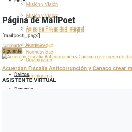
FACH
Misión y Visión
Misión y Visión
Página de MailPoet
Aviso de Privacidad Integral
Aviso de Privacidad Integral
[mailpoet_page]
Normatividad
comparte
Tweet
Enviar
Siguiente
Normatividad
Organigrama
Acuerdan Fiscalía Anticorrupción y Canaco crear 
Delitos
Organigrama
ASISTENTE VIRTUAL
Denuncia
Delitos
Capacitación
Estrados
Denuncia