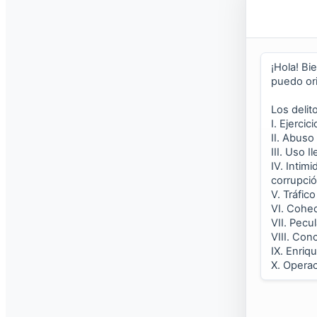
Enlaces
Informes
Galerias FACH
Grupo Interdisciplinario
PBR
Sia Informes
Sia Pada
Transparencia