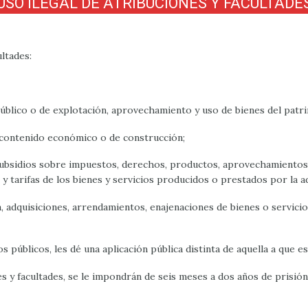
USO ILEGAL DE ATRIBUCIONES Y FACULTADE
ultades:
úblico o de explotación, aprovechamiento y uso de bienes del patr
 contenido económico o de construcción;
subsidios sobre impuestos, derechos, productos, aprovechamientos 
 y tarifas de los bienes y servicios producidos o prestados por la a
a, adquisiciones, arrendamientos, enajenaciones de bienes o servici
s públicos, les dé una aplicación pública distinta de aquella a que e
es y facultades, se le impondrán de seis meses a dos años de prisión 