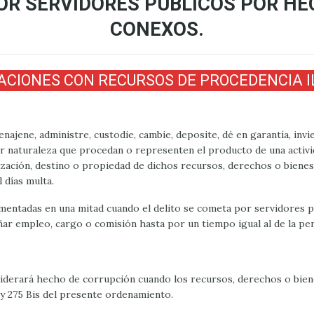
OR SERVIDORES PÚBLICOS POR HE
CONEXOS.
ACIONES CON RECURSOS DE PROCEDENCIA IL
najene, administre, custodie, cambie, deposite, dé en garantía, invi
 naturaleza que procedan o representen el producto de una activida
ización, destino o propiedad de dichos recursos, derechos o bienes, 
l días multa.
umentadas en una mitad cuando el delito se cometa por servidores p
ñar empleo, cargo o comisión hasta por un tiempo igual al de la pe
nsiderará hecho de corrupción cuando los recursos, derechos o bi
is y 275 Bis del presente ordenamiento.