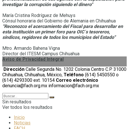
investigar la corrupción siguiendo el dinero"
María Cristina Rodríguez de Mehuys
Cónsul honoraria del Gobierno de Alemania en Chihuahua
“Reconozco el acercamiento del Fiscal para desarrollar en
esta institución un primer foro para OIC´s tesoreros,
síndicos, regidores de todos los municipios del Estado”
Mtro. Armando Bahena Vigna
Director del ITESM Campus Chihuahua
Aviso de Privacidad Integral
Dirección
Calle Segunda No. 1202 Colonia Centro C.P. 31000
Chihuahua, Chihuahua, México,
Teléfono
(614) 5450550 o
(614) 4293300 ext. 10154
Correo electrónico
denuncia@fach.org.mx informacion@fach.org.mx
Sin resultados
Ver todos los resultados
Inicio
Noticias
FACH