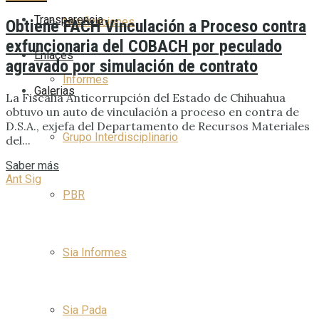
Transparencia
Notificaciones
Obtiene FACH Vinculación a Proceso contra
exfuncionaria del COBACH por peculado
Enlaces
agravado por simulación de contrato
Informes
Galerias
La Fiscalía Anticorrupción del Estado de Chihuahua
obtuvo un auto de vinculación a proceso en contra de
D.S.A., exjefa del Departamento de Recursos Materiales
Grupo Interdisciplinario
del...
Saber más
Ant
Sig
PBR
Sia Informes
Sia Pada