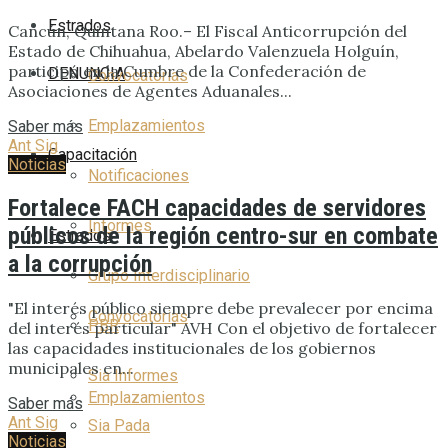
Estrados
Cancún, Quintana Roo.– El Fiscal Anticorrupción del
Estado de Chihuahua, Abelardo Valenzuela Holguín,
participó en la Cumbre de la Confederación de
DENUNCIA
Convocatorias
Asociaciones de Agentes Aduanales...
Emplazamientos
Saber más
Ant
Sig
Capacitación
Noticias
Notificaciones
Fortalece FACH capacidades de servidores
Informes
públicos de la región centro-sur en combate
Estrados
a la corrupción
Grupo Interdisciplinario
"El interés público siempre debe prevalecer por encima
Convocatorias
PBR
del interés particular" AVH Con el objetivo de fortalecer
las capacidades institucionales de los gobiernos
municipales en...
Sia Informes
Emplazamientos
Saber más
Ant
Sig
Sia Pada
Noticias