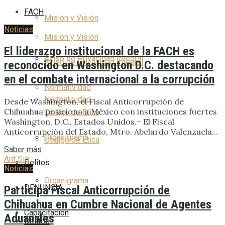
FACH
Misión y Visión
Noticias
Misión y Visión
El liderazgo institucional de la FACH es
Aviso de Privacidad Integral
Aviso de Privacidad Integral
reconocido en Washington D.C. destacando
en el combate internacional a la corrupción
Normatividad
Normatividad
Desde Washington, el Fiscal Anticorrupción de
Chihuahua posiciona a México con instituciones fuertes
Código de Ética
Washington, D.C., Estados Unidos.– El Fiscal
Anticorrupción del Estado, Mtro. Abelardo Valenzuela...
Organigrama
Código de Ética
Saber más
Ant
Sig
Delitos
Noticias
Organigrama
DENUNCIA
Participa Fiscal Anticorrupción de
Chihuahua en Cumbre Nacional de Agentes
Capacitación
Aduanales
Delitos