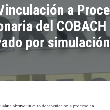
Vinculación a Proc
ionaria del COBACH
ado por simulación
huahua obtuvo un auto de vinculación a proceso en