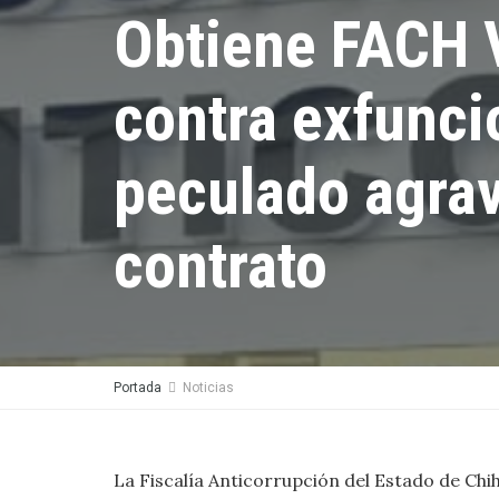
Obtiene FACH 
contra exfunc
peculado agrav
contrato
Portada
Noticias
La Fiscalía Anticorrupción del Estado de Chi