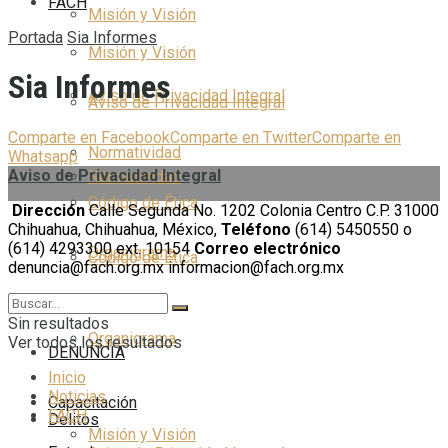
FACH
Misión y Visión
Portada
Sia Informes
Misión y Visión
Sia Informes
Aviso de Privacidad Integral
Aviso de Privacidad Integral
Comparte en Facebook
Comparte en Twitter
Comparte en
Normatividad
Whatsapp
Aviso de Privacidad Integral
Normatividad
Código de Ética
Dirección
Calle Segunda No. 1202 Colonia Centro C.P. 31000
Chihuahua, Chihuahua, México,
Teléfono
(614) 5450550 o
(614) 4293300 ext. 10154
Correo electrónico
Organigrama
Código de Ética
denuncia@fach.org.mx informacion@fach.org.mx
Delitos
Sin resultados
Organigrama
Ver todos los resultados
DENUNCIA
Inicio
Noticias
Capacitación
FACH
Delitos
Misión y Visión