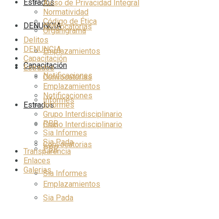
Estrados
Aviso de Privacidad Integral
Normatividad
Código de Ética
DENUNCIA
Convocatorias
Organigrama
Delitos
DENUNCIA
Emplazamientos
Capacitación
Capacitación
Estrados
Notificaciones
Convocatorias
Emplazamientos
Notificaciones
Informes
Informes
Estrados
Grupo Interdisciplinario
PBR
Grupo Interdisciplinario
Sia Informes
Sia Pada
Convocatorias
PBR
Transparencia
Enlaces
Galerias
Sia Informes
Emplazamientos
Sia Pada