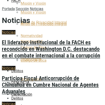
FACH
Misión y Visión
Portada
Sección
Noticias
Misión y Visión
Noticias
Aviso de Privacidad Integral
Aviso de Privacidad Integral
Noticias
Normatividad
El liderazgo institucional de la FACH es
Normatividad
Código de Ética
reconocido en Washington D.C. destacando
en el combate internacional a la corrupción
Organigrama
Código de Ética
Noticias
Delitos
Participa Fiscal Anticorrupción de
Organigrama
DENUNCIA
Chihuahua en Cumbre Nacional de Agentes
Aduanales
Capacitación
Delitos
Noticias