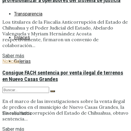
profesionalizar a operadores del sistema de justicia
Transparencia
Los titulares de la Fiscalía Anticorrupción del Estado de
Chihuahua y el Poder Judicial del Estado, Abelardo
Valenzuela y Myriam Hernández Acosta
Enlaces
respectivamente, firmaron un convenio de
colaboración...
Saber más
Galerias
Noticias
Consigue FACH sentencia por venta ilegal de terrenos
en Nuevo Casas Grandes
En el marco de las investigaciones sobre la venta ilegal
de predios en el municipio de Nuevo Casas Grandes, la
Fiscalía Anticorrupción del Estado de Chihuahua, obtuvo
Sin resultados
sentencia...
Saber más