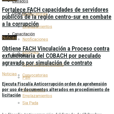
Estrados
Fortalece FACH capacidades de servidores
DENUNCIA
Convocatorias
públicos de la región centro-sur en combate
a la corrupción
Emplazamientos
Capacitación
Noticias
Notificaciones
Obtiene FACH Vinculación a Proceso contra
Informes
Estrados
exfuncionaria del COBACH por peculado
agravado por simulación de contrato
Grupo Interdisciplinario
Noticias
Convocatorias
PBR
Ejecuta Fiscalía Anticorrupción orden de aprehensión
por uso de documentos alterados en procedimiento de
Sia Informes
licitación
Emplazamientos
Sia Pada