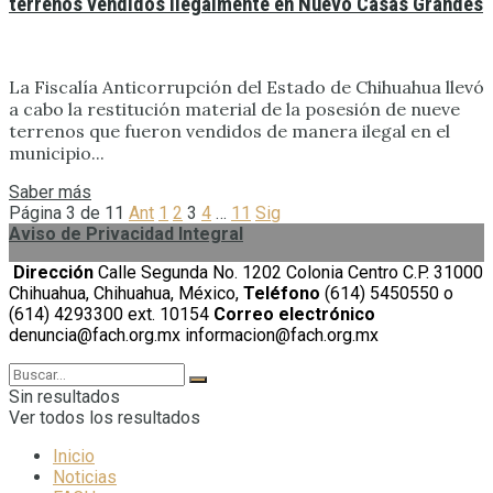
terrenos vendidos ilegalmente en Nuevo Casas Grandes
La Fiscalía Anticorrupción del Estado de Chihuahua llevó
a cabo la restitución material de la posesión de nueve
terrenos que fueron vendidos de manera ilegal en el
municipio...
Saber más
Página 3 de 11
Ant
1
2
3
4
…
11
Sig
Aviso de Privacidad Integral
Dirección
Calle Segunda No. 1202 Colonia Centro C.P. 31000
Chihuahua, Chihuahua, México,
Teléfono
(614) 5450550 o
(614) 4293300 ext. 10154
Correo electrónico
denuncia@fach.org.mx informacion@fach.org.mx
Sin resultados
Ver todos los resultados
Inicio
Noticias