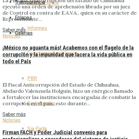
La Fiscalía Anticorrupción del Estado de Chihuahua
Transparencia
Notificaciones
ejecutó una orden de aprehensión librada por un juez
de Control en contra de E.A.V.A., quien en su carácter de
Enlaces
Representante...
Informes
Saber más
Galerias
Noticias
¡México no aguanta más! Acabemos con el flagelo de la
Grupo Interdisciplinario
corrupción y la impunidad que lacera la vida pública en
todo el País
PBR
El Fiscal Anticorrupción del Estado de Chihuahua,
Abelardo Valenzuela Holguín, hizo un enérgico llamado
a fortalecer las instituciones encargadas de combatir la
corrupción en el país, esto durante...
Sia Informes
Saber más
Noticias
Sia Pada
Firman FACH y Poder Judicial convenio para