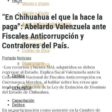
FACH
Misión y Visión
Misión y Visión
“En Chihuahua el que la hace la
Aviso de Privacidad Integral
paga”: Abelardo Valenzuela ante
Aviso de Privacidad Integral
Fiscales Anticorrupción y
Normatividad
Contralores del País.
Normatividad
Código de Ética
Portada
Noticias
Organigrama
Código de Ética
-Los recursos y bienes MAL adquiridos se deben
regresar al Estado, Explica fiscal Valenzuela ante la
Delitos
Convención Nacional de Fiscales Anticorrupción en
Cuernavaca Morelos, al hablar sobre los retos que
Organigrama
implica la aplicación de la Ley de Extinción de Dominio
DENUNCIA
del Estado de Chihuahua.
Capacitación
Delitos
En su participación como ponente en la Cumbre de