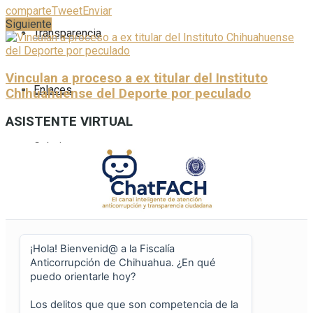
comparte
Tweet
Enviar
Siguiente
Transparencia
Vinculan a proceso a ex titular del Instituto
Enlaces
Chihuahuense del Deporte por peculado
ASISTENTE VIRTUAL
Galerias
Sin resultados