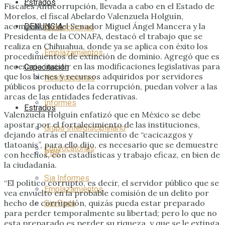
Estrados
Fiscales Anticorrupción, llevada a cabo en el Estado de
Morelos, el fiscal Abelardo Valenzuela Holguín,
acompañado del Senador Miguel Ángel Mancera y la
DENUNCIA
Convocatorias
Presidenta de la CONAFA, destacó el trabajo que se
realiza en Chihuahua, donde ya se aplica con éxito los
Emplazamientos
procedimientos de extinción de dominio. Agregó que es
necesario insistir en las modificaciones legislativas para
Capacitación
que los bienes y recursos adquiridos por servidores
Notificaciones
públicos producto de la corrupción, puedan volver a las
arcas de las entidades federativas.
Informes
Estrados
Valenzuela Holguín enfatizó que en México se debe
apostar por el fortalecimiento de las instituciones,
Grupo Interdisciplinario
dejando atrás el enaltecimiento de “cacicazgos y
tlatoanis”, para ello dijo, es necesario que se demuestre
Convocatorias
PBR
con hechos, con estadísticas y trabajo eficaz, en bien de
la ciudadanía.
Sia Informes
“El político corrupto, es decir, el servidor público que se
Emplazamientos
vea envuelto en la probable comisión de un delito por
hecho de corrupción, quizás pueda estar preparado
Sia Pada
para perder temporalmente su libertad; pero lo que no
esta preparado es perder su riqueza, y que se le extinga