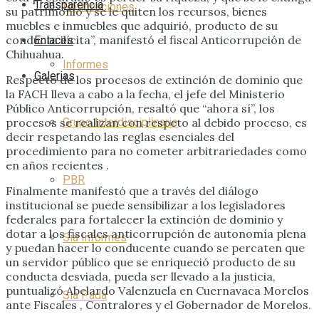
Transparencia
Notificaciones
su patrimonio y se le quiten los recursos, bienes
muebles e inmuebles que adquirió, producto de su
conducta ilícita”, manifestó el fiscal Anticorrupción de
Enlaces
Chihuahua.
Informes
Galerias
Respecto de los procesos de extinción de dominio que
la FACH lleva a cabo a la fecha, el jefe del Ministerio
Público Anticorrupción, resaltó que “ahora sí”, los
procesos se realizan con respeto al debido proceso, es
Grupo Interdisciplinario
decir respetando las reglas esenciales del
procedimiento para no cometer arbitrariedades como
en años recientes .
PBR
Finalmente manifestó que a través del diálogo
institucional se puede sensibilizar a los legisladores
federales para fortalecer la extinción de dominio y
dotar a los fiscales anticorrupción de autonomía plena
Sia Informes
y puedan hacer lo conducente cuando se percaten que
un servidor público que se enriqueció producto de su
conducta desviada, pueda ser llevado a la justicia,
puntualizó Abelardo Valenzuela en Cuernavaca Morelos
Sia Pada
ante Fiscales , Contralores y el Gobernador de Morelos.