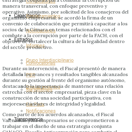
Convocatorias
manera transversal, con enfoque preventivo y
operativo. Asimismo, por solicitud de los consejeros del
Capacitación
Emplazamientos
organismo empresarial, se acordó la firma de un
convenio de colaboración que permitirá capacitar a los
socios de la Cámara en temas relacionados con el
Notificaciones
combate a la corrupción por parte de la FACH, con el
Estrados
objetivo de fortalecer la cultura de la legalidad dentro
Informes
del sector productivo.
Grupo Interdisciplinario
Convocatorias
Durante su intervención, el Fiscal presentó de manera
detallada los avances y resultados tangibles alcanzados
PBR
durante su gestión al frente del organismo autónomo,
destacando la importancia de mantener una relación
Emplazamientos
Sia Informes
estrecha con el sector empresarial, pieza clave en la
construcción de una sociedad participativa, con
mejores estándares de integridad y legalidad.
Sia Pada
Notificaciones
Como parte de los acuerdos alcanzados, el Fiscal
Transparencia
Valenzuela y los empresarios se comprometieron a
trabajar en el diseño de una estrategia conjunta
CANACO–Fiscalía Anticorrupción para combatir el