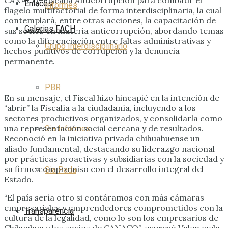
Enlaces
Informes
flagelo multifactorial de forma interdisciplinaria, la cual
contemplará, entre otras acciones, la capacitación de
Galerias FACH
sus socios en materia anticorrupción, abordando temas
como la diferenciación entre faltas administrativas y
Grupo Interdisciplinario
hechos punitivos de corrupción y la denuncia
permanente.
PBR
En su mensaje, el Fiscal hizo hincapié en la intención de
“abrir” la Fiscalía a la ciudadanía, incluyendo a los
sectores productivos organizados, y consolidarla como
una representación social cercana y de resultados.
Sia Informes
Reconoció en la iniciativa privada chihuahuense un
aliado fundamental, destacando su liderazgo nacional
por prácticas proactivas y subsidiarias con la sociedad y
su firme compromiso con el desarrollo integral del
Sia Pada
Estado.
“El país sería otro si contáramos con más cámaras
empresariales y emprendedores comprometidos con la
Transparencia
cultura de la legalidad, como lo son los empresarios de
Chihuahua y los socios de CANACO”, expresó Valenzuela