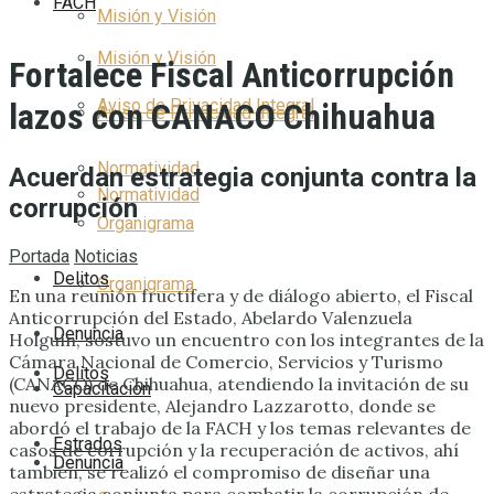
FACH
Misión y Visión
Misión y Visión
Fortalece Fiscal Anticorrupción
Aviso de Privacidad Integral
lazos con CANACO Chihuahua
Aviso de Privacidad Integral
Normatividad
Acuerdan estrategia conjunta contra la
Normatividad
corrupción
Organigrama
Portada
Noticias
Delitos
Organigrama
En una reunión fructífera y de diálogo abierto, el Fiscal
Anticorrupción del Estado, Abelardo Valenzuela
Denuncia
Holguín, sostuvo un encuentro con los integrantes de la
Cámara Nacional de Comercio, Servicios y Turismo
Delitos
(CANACO) de Chihuahua, atendiendo la invitación de su
Capacitación
nuevo presidente, Alejandro Lazzarotto, donde se
abordó el trabajo de la FACH y los temas relevantes de
Estrados
casos de corrupción y la recuperación de activos, ahí
Denuncia
también, se realizó el compromiso de diseñar una
estrategia conjunta para combatir la corrupción de