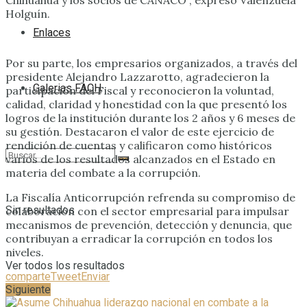
Holguín.
Enlaces
Por su parte, los empresarios organizados, a través del
presidente Alejandro Lazzarotto, agradecieron la
Galerias FACH
participación del Fiscal y reconocieron la voluntad,
calidad, claridad y honestidad con la que presentó los
logros de la institución durante los 2 años y 6 meses de
su gestión. Destacaron el valor de este ejercicio de
rendición de cuentas y calificaron como históricos
varios de los resultados alcanzados en el Estado en
materia del combate a la corrupción.
La Fiscalía Anticorrupción refrenda su compromiso de
Sin resultados
colaboración con el sector empresarial para impulsar
mecanismos de prevención, detección y denuncia, que
contribuyan a erradicar la corrupción en todos los
niveles.
Ver todos los resultados
comparte
Tweet
Enviar
Siguiente