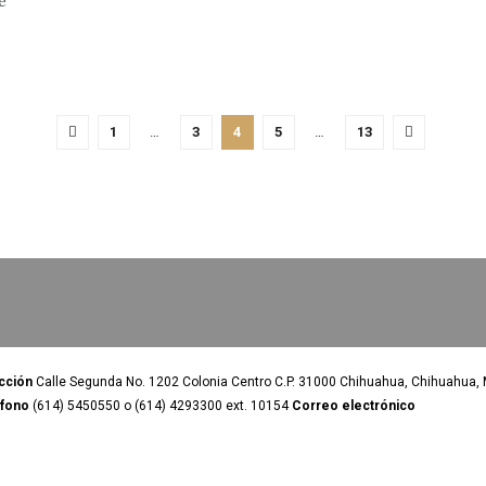
e
1
…
3
4
5
…
13
cción
Calle Segunda No. 1202 Colonia Centro C.P. 31000 Chihuahua, Chihuahua, 
éfono
(614) 5450550 o (614) 4293300 ext. 10154
Correo electrónico