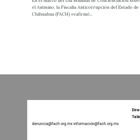
En el marco del Día Mundial de Concienciación sobr
el Autismo, la Fiscalía Anticorrupción del Estado de
Chihuahua (FACH) reafirmó...
Dire
Tel
denuncia@fach.org.mx informacion@fach.org.mx