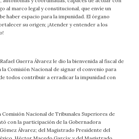
as, autónomas y coordinadas, capaces de actuar con
o al marco legal y constitucional, que envíe un
be haber espacio para la impunidad. El órgano
fortalecer su origen; ¡Atender y entender a los
o!
fael Guerra Álvarez le dio la bienvenida al fiscal de
 la Comisión Nacional de signar el convenio para
 de todos contribuir a erradicar la impunidad con
a Comisión Nacional de Tribunales Superiores de
ntó con la participación de la Gobernadora
a Gómez Álvarez; del Magistrado Presidente del
 México, Héctor Macedo García; y del Magistrado