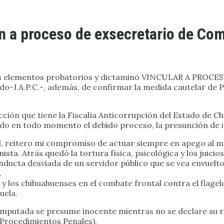
n a proceso de exsecretario de Co
ientes elementos probatorios y dictaminó VINCULAR A PR
J.A.P.C.-, además, de confirmar la medida cautelar de
icción que tiene la Fiscalía Anticorrupción del Estado de C
zando en todo momento el debido proceso, la presunción de
l, reitero mi compromiso de actuar siempre en apego al ma
ista. Atrás quedó la tortura física, psicológica y los juici
nducta desviada de un servidor público que se vea envuelto
.
 y los chihuahuenses en el combate frontal contra el flagel
uela.
 imputada se presume inocente mientras no se declare su r
e Procedimientos Penales).