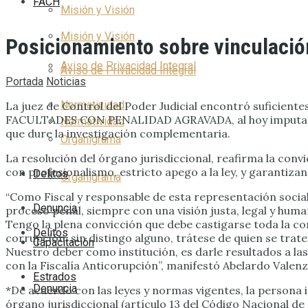
FACH
Misión y Visión
Misión y Visión
Posicionamiento sobre vinculació
Aviso de Privacidad Integral
Aviso de Privacidad Integral
Portada
Noticias
Normatividad
La juez de Control del Poder Judicial encontró sufic
FACULTADES CON PENALIDAD AGRAVADA, al hoy imputado-
Normatividad
que dure la investigación complementaria.
Organigrama
La resolución del órgano jurisdiccional, reafirma la conv
con profesionalismo, estricto apego a la ley, y garanti
Delitos
Organigrama
“Como Fiscal y responsable de esta representación socia
Denuncia
proceso penal, siempre con una visión justa, legal y human
Tengo la plena convicción que debe castigarse toda la co
Delitos
corrupción, sin distingo alguno, trátese de quien se trate
Capacitación
Nuestro deber como institución, es darle resultados a las
con la Fiscalía Anticorupción”, manifestó Abelardo Valenz
Estrados
Denuncia
*De acuerdo con las leyes y normas vigentes, la persona
órgano jurisdiccional (artículo 13 del Código Nacional d