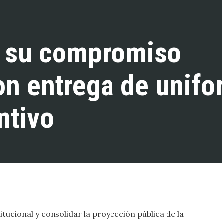
 su compromiso
con entrega de unif
ntivo
titucional y consolidar la proyección pública de la